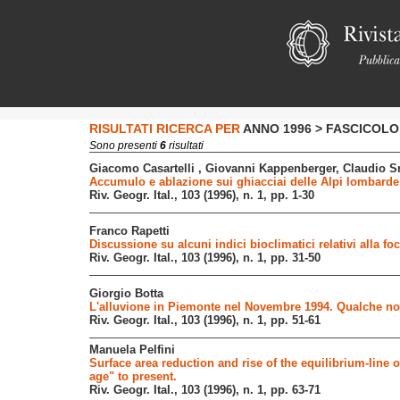
RISULTATI RICERCA PER
ANNO 1996 > FASCICOLO 
Sono
presenti
6
risultati
Giacomo Casartelli , Giovanni Kappenberger, Claudio S
Accumulo e ablazione sui ghiacciai delle Alpi lombarde e
Riv. Geogr. Ital., 103 (1996), n. 1, pp. 1-30
Franco Rapetti
Discussione su alcuni indici bioclimatici relativi alla fo
Riv. Geogr. Ital., 103 (1996), n. 1, pp. 31-50
Giorgio Botta
L'alluvione in Piemonte nel Novembre 1994. Qualche nota
Riv. Geogr. Ital., 103 (1996), n. 1, pp. 51-61
Manuela Pelfini
Surface area reduction and rise of the equilibrium-line on
age" to present.
Riv. Geogr. Ital., 103 (1996), n. 1, pp. 63-71