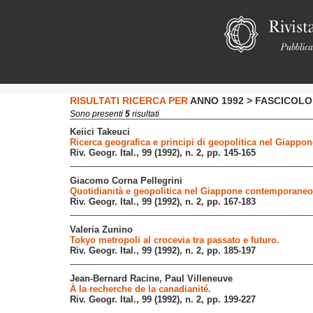
RISULTATI RICERCA PER
ANNO 1992 > FASCICOLO 
Sono
presenti
5
risultati
Keiici Takeuci
Ricerca geografica e principi di geopolitica nel Giapp
Riv. Geogr. Ital., 99 (1992), n. 2, pp. 145-165
Giacomo Corna Pellegrini
Quotidianità e geopolitica nel Giappone contemporaneo
Riv. Geogr. Ital., 99 (1992), n. 2, pp. 167-183
Valeria Zunino
Tokyo metropoli al crocevia tra passato e futuro.
Riv. Geogr. Ital., 99 (1992), n. 2, pp. 185-197
Jean-Bernard Racine, Paul Villeneuve
À la recherche de la canadianité.
Riv. Geogr. Ital., 99 (1992), n. 2, pp. 199-227