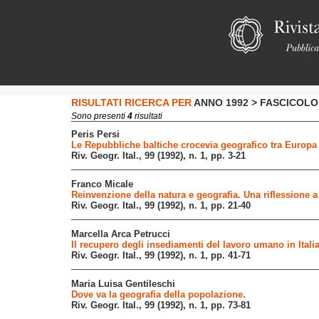
RISULTATI RICERCA PER
ANNO 1992 > FASCICOLO 
Sono
presenti
4
risultati
Peris Persi
Le Repubbliche baltiche crocevia geografico tra Europa 
Riv. Geogr. Ital., 99 (1992), n. 1, pp. 3-21
Franco Micale
Reinvenzione della natura e geografia. Una riflessione a p
Riv. Geogr. Ital., 99 (1992), n. 1, pp. 21-40
Marcella Arca Petrucci
Il recupero degli insediamenti del lavoro umano in Italia
Riv. Geogr. Ital., 99 (1992), n. 1, pp. 41-71
Maria Luisa Gentileschi
Dove va la geografia della popolazione.
Riv. Geogr. Ital., 99 (1992), n. 1, pp. 73-81