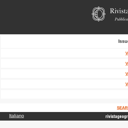
Issu
V
V
V
V
SEAR
Italiano