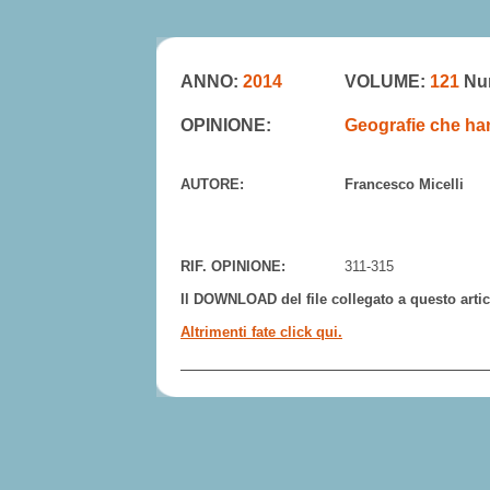
ANNO:
2014
VOLUME:
121
Nu
OPINIONE:
Geografie che hann
AUTORE:
Francesco Micelli
RIF. OPINIONE:
311-315
Il DOWNLOAD del file collegato a questo artico
Altrimenti fate click qui.