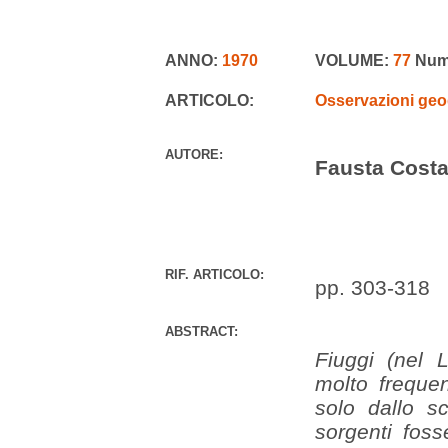
ANNO:
1970
VOLUME:
77
Num
ARTICOLO:
Osservazioni geog
AUTORE:
Fausta Costa
RIF. ARTICOLO:
pp. 303-318
ABSTRACT:
Fiuggi (nel 
molto freque
solo dallo s
sorgenti foss