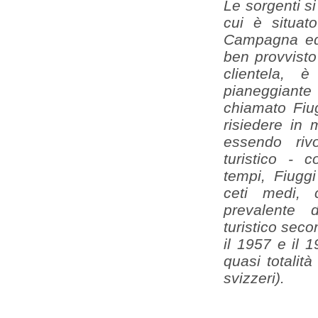
Le sorgenti si
cui è situato
Campagna ed 
ben provvisto 
clientela,
pianeggiante 
chiamato Fiu
risiedere in 
essendo rivol
turistico - 
tempi, Fiugg
ceti medi, 
prevalente d
turistico seco
il 1957 e il 
quasi totalità 
svizzeri).