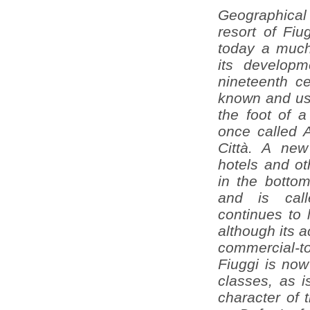
Geographica
resort of Fiu
today a much 
its develop
nineteenth ce
known and use
the foot of a
once called 
Città. A new
hotels and oth
in the bottom
and is call
continues to 
although its a
commercial-t
Fiuggi is now
classes, as i
character of 