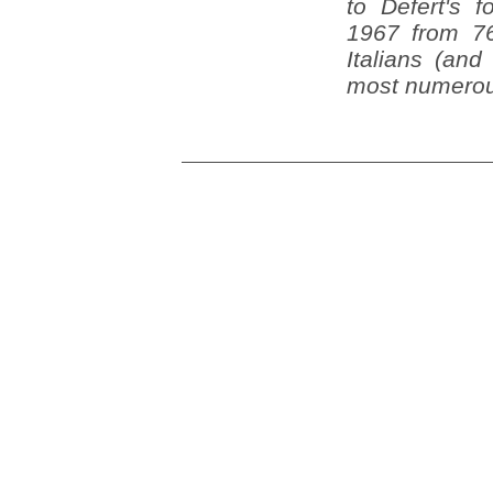
to Defert's 
1967 from 76
Italians (an
most numerou