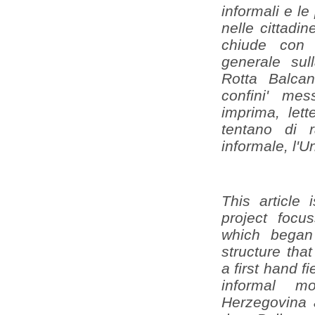
informali e le
nelle cittadin
chiude con 
generale sul
Rotta Balca
confini' me
imprima, lett
tentano di r
informale, l'
This article
project foc
which began
structure tha
a first hand 
informal mo
Herzegovina a