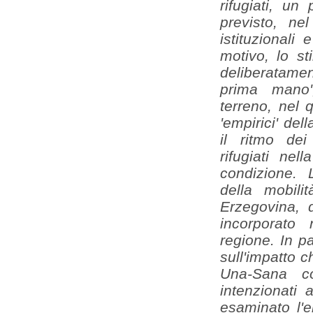
rifugiati, un
previsto, ne
istituzionali
motivo, lo st
deliberatame
prima mano',
terreno, nel 
'empirici' del
il ritmo de
rifugiati nel
condizione. L
della mobilit
Erzegovina, 
incorporato 
regione. In pa
sull'impatto 
Una-Sana con
intenzionati 
esaminato l'