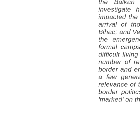
the Balkan 
investigate
impacted the
arrival of th
Bihac; and Vel
the emergen
formal camps 
difficult liv
number of re
border and en
a few genera
relevance of
border politic
'marked' on t