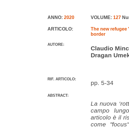
ANNO:
2020
VOLUME:
127
Nu
ARTICOLO:
The new refugee '
border
AUTORE:
Claudio Min
Dragan Ume
RIF. ARTICOLO:
pp. 5-34
ABSTRACT:
La nuova ‘rott
campo lungo
articolo è il 
come "focus"