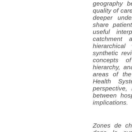
geography be
quality of car
deeper unde
share patien
useful inte
catchment 
hierarchica
synthetic rev
concepts o
hierarchy, a
areas of the
Health Syst
perspective, 
between hosp
implications.
Zones de cha