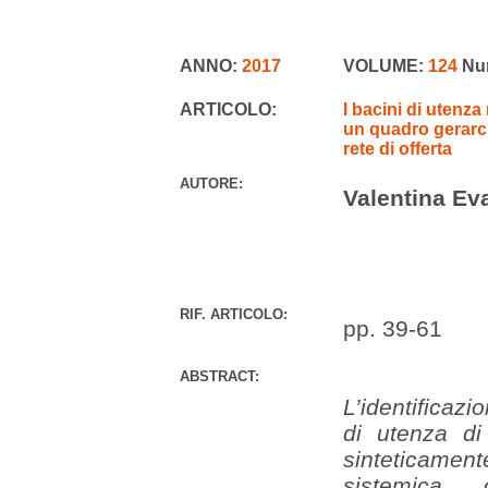
ANNO:
2017
VOLUME:
124
Nu
ARTICOLO:
I bacini di utenz
un quadro gerarchi
rete di offerta
AUTORE:
Valentina Ev
RIF. ARTICOLO:
pp. 39-61
ABSTRACT:
L’identificazi
di utenza di
sinteticament
sistemica,