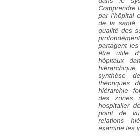
dans le sys
Comprendre l
par l’hôpital
de la santé,
qualité des s
profondément 
partagent les
être utile d
hôpitaux dan
hiérarchiqu
synthèse de
théoriques 
hiérarchie f
des zones d
hospitalier d
point de vu
relations h
examine les im