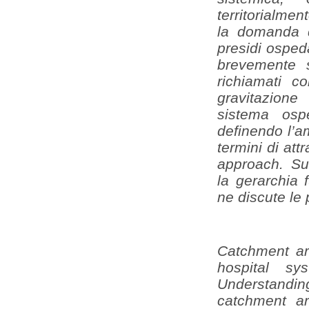
territorialme
la domanda di
presidi ospeda
brevemente si
richiamati c
gravitazione
sistema osp
definendo l’am
termini di attr
approach. Su
la gerarchia 
ne discute le p
Catchment are
hospital s
Understandi
catchment ar