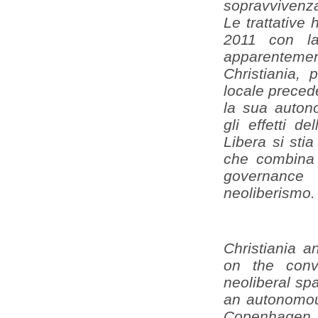
sopravvivenza
Le trattative
2011 con la
apparentemen
Christiania, 
locale preced
la sua autono
gli effetti d
Libera si sti
che combina
governance
neoliberismo.
Christiania an
on the con
neoliberal sp
an autonomou
Copenhagen, 