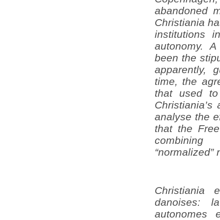
abandoned mi
Christiania h
institutions 
autonomy. A 
been the stip
apparently, 
time, the ag
that used to 
Christiania’s
analyse the e
that the Fre
combining
“normalized” 
Christiania 
danoises: l
autonomes e