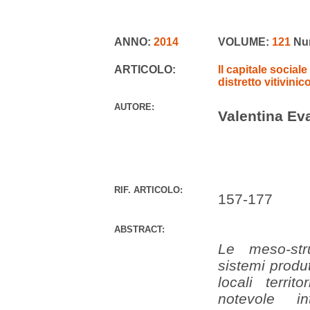
ANNO:
2014
VOLUME:
121
Nu
ARTICOLO:
Il capitale sociale
distretto vitivini
AUTORE:
Valentina Ev
RIF. ARTICOLO:
157-177
ABSTRACT:
Le meso-strut
sistemi produt
locali territ
notevole i