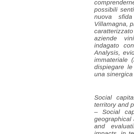
comprenderne
possibili sen
nuova sfida
Villamagna, pi
caratterizzat
aziende vini
indagato con
Analysis, evid
immateriale (
dispiegare le 
una sinergica 
Social capit
territory and 
– Social ca
geographical
and evaluat
impacts, in t