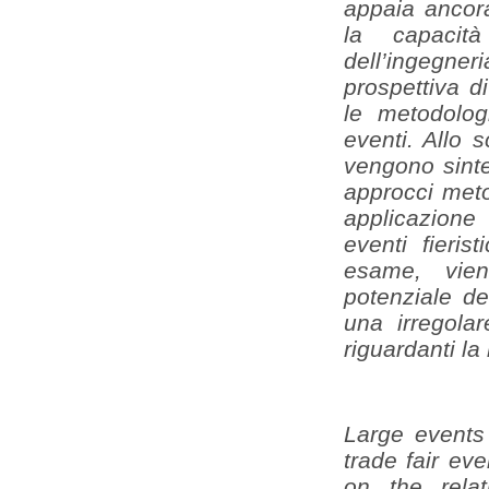
appaia ancora
la capacità
dell’ingegneri
prospettiva di
le metodolog
eventi. Allo 
vengono sintet
approcci meto
applicazione
eventi fieris
esame, viene
potenziale de
una irregolar
riguardanti la r
Large events 
trade fair ev
on the rela